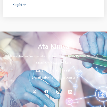
Keşfet
Ata Kimya
Keresteciler Sanayi Sitesi Adnan Menderes Bulvarı No: 76
Sarayköy-Kazan/Ankara
Tel:
+90 312 354 72 00
E-mail:
info@atakimya.com.tr