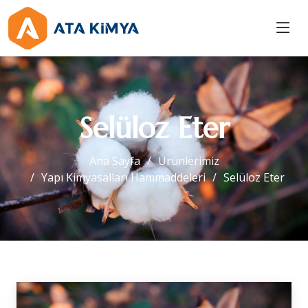
Selüloz Eter
Ana Sayfa
Ürünlerimiz
Yapı Kimyasalları Hammaddeleri
Selüloz Eter