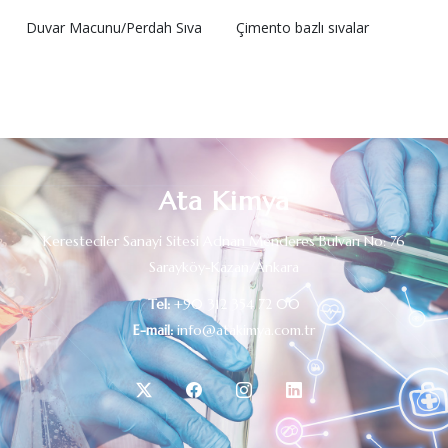
Duvar Macunu/Perdah Sıva
Çimento bazlı sıvalar
Ata Kimya
Keresteciler Sanayi Sitesi Adnan Menderes Bulvarı No: 76
Sarayköy-Kazan/Ankara
Tel:
+90 312 354 72 00
E-mail:
info@atakimya.com.tr