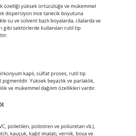
 özelliği yüksek örtücülüğe ve mükemmel
ek dispersiyon ince tanecik boyutuna
ikle su ve solvent bazlı boyalarda, cilalarda ve
ı gibi sektörlerde kullanılan rutil tip
tir.
rkonyum kaplı, sülfat proses, rutil tip
t pigmentdir. Yüksek beyazlık ve parlaklık,
ılık ve mükemmel dağılım özellikleri vardır.
01
VC, polietilen, polistiren ve poliüretan vb.),
ch, kauçuk, kağıt imalatı, vernik, boya ve