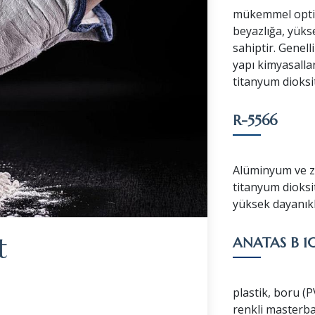
mükemmel optik
beyazlığa, yüks
sahiptir. Genell
yapı kimyasallar
titanyum dioksit
R-5566
Alüminyum ve zi
titanyum dioksi
yüksek dayanıkl
t
ANATAS B 1
plastik, boru (P
renkli masterbat