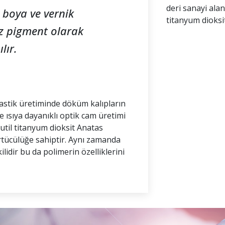
deri sanayi alan
 boya ve vernik
titanyum dioksit
z pigment olarak
lır.
lastik üretiminde döküm kalıpların
 ısıya dayanıklı optik cam üretimi
Rutil titanyum dioksit Anatas
tücülüğe sahiptir. Aynı zamanda
idir bu da polimerin özelliklerini