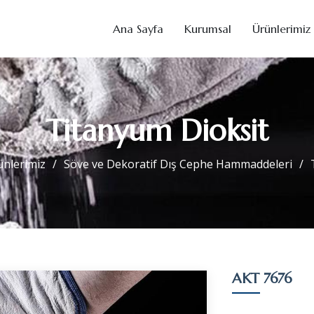
Ana Sayfa
Kurumsal
Ürünlerimiz
Titanyum Dioksit
ünlerimiz
Söve ve Dekoratif Dış Cephe Hammaddeleri
AKT 7676